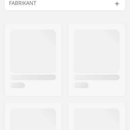
FABRIKANT
Wielhardheid:
101A
Wielmateriaal:
PU gegoten
Naam:
Circus Circus ApS
Wielen per
4
Adres:
Australiensvej 20. st. th.
verpakking:
Postcode:
2100
Woonplaats:
Copenhagen
Land:
Denemarken