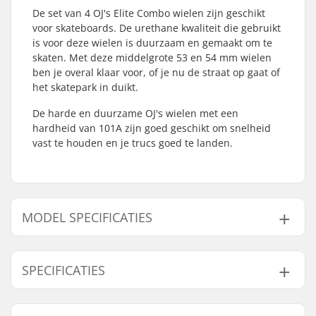
De set van 4 OJ's Elite Combo wielen zijn geschikt
voor skateboards. De urethane kwaliteit die gebruikt
is voor deze wielen is duurzaam en gemaakt om te
skaten. Met deze middelgrote 53 en 54 mm wielen
ben je overal klaar voor, of je nu de straat op gaat of
het skatepark in duikt.
De harde en duurzame OJ's wielen met een
hardheid van 101A zijn goed geschikt om snelheid
vast te houden en je trucs goed te landen.
MODEL SPECIFICATIES
Model
Wielbreedte
Wiel Contact Patch
SPECIFICATIES
53mm
35mm
20.2mm
54mm
36mm
20mm
Wieldiameter:
53mm, 54mm