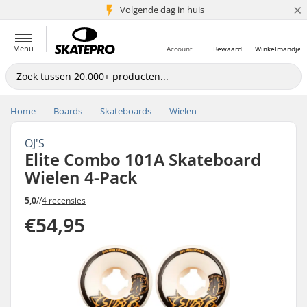
×
Volgende dag in huis
5+ mln. klanten
Menu
Account
Bewaard
Winkelmandje
Home
Boards
Skateboards
Wielen
OJ'S
Elite Combo 101A Skateboard
Wielen 4-Pack
5,0
//
4 recensies
€54,95