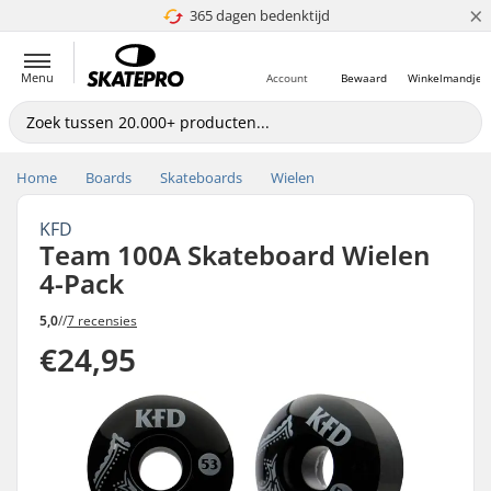
×
365 dagen bedenktijd
4.8 van 5
Menu
Account
Bewaard
Winkelmandje
Home
Boards
Skateboards
Wielen
KFD
Team 100A Skateboard Wielen
4-Pack
5,0
//
7 recensies
€24,95