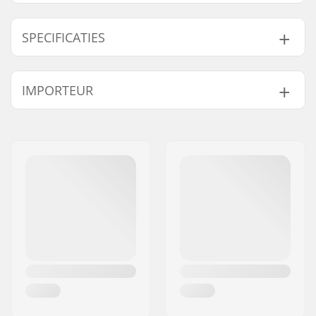
SPECIFICATIES
Wieldiameter:
53mm
IMPORTEUR
Wielhardheid:
100A
Wielmateriaal:
PU gegoten, SHR
Naam:
Centrano ApS
Wielen per
4
Adres:
Omega 6
verpakking:
Postcode:
8382
Woonplaats:
Hinnerup
Land:
Denemarken