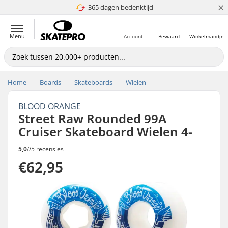
×
365 dagen bedenktijd
4.8 van 5
Menu
Account
Bewaard
Winkelmandje
Home
Boards
Skateboards
Wielen
BLOOD ORANGE
Street Raw Rounded 99A
Cruiser Skateboard Wielen 4-
5,0
//
5 recensies
€62,95