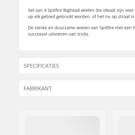
Set van 4 Spitfire Bighead wielen die ideaal zijn 
op elk gebied gebruikt worden, of het nu op straat is 
De sterke en duurzame wielen van Spitfire met een 
succesvol uitvoeren van tricks.
SPECIFICATIES
Wieldiameter:
53mm, 5
FABRIKANT
Wielhardheid:
99A
Naam:
FINAL SUPPLIES ApS
Adres:
Njalsgade 19 C 2, 2
Postcode:
2300
Woonplaats:
Copenhagen