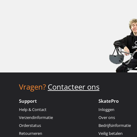
Vragen?
Contacteer ons
Support
SkatePro
Help & Contact
Inloggen
Verzendinformatie
Over ons
Orderstatus
Bedrijfsinformatie
Retourneren
Veilig betalen