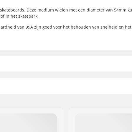
voor skateboards. Deze medium wielen met een diameter van 54mm 
of in het skatepark.
hardheid van 99A zijn goed voor het behouden van snelheid en het
4mm
Wielen per verpakking:
Gewicht:
300 København S