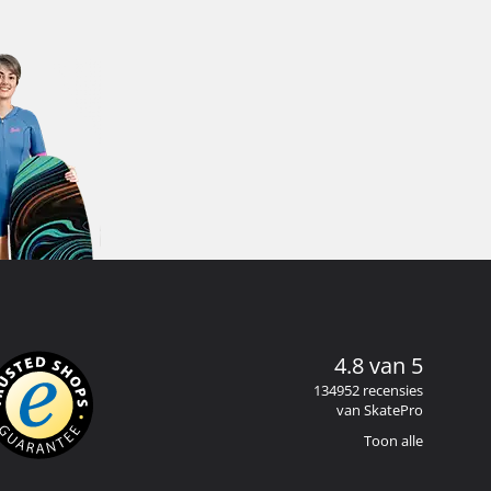
4.8 van 5
134952 recensies
van SkatePro
Toon alle