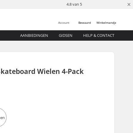
×
4.8 van 5
Account
Bewaard
Winkelmandje
AANBIEDINGEN
GIDSEN
HELP & CONTACT
Skateboard Wielen 4-Pack