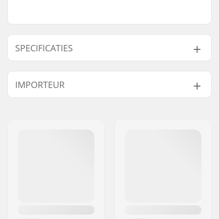
SPECIFICATIES
Gewicht:
14g
IMPORTEUR
Naam:
Centrano ApS
Adres:
Omega 6
Postcode:
8382
Woonplaats:
Hinnerup
Land:
Denemarken