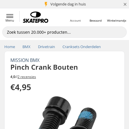
×
Volgende dag in huis
5+ mln. klanten
Menu
Account
Bewaard
Winkelmandje
Home
BMX
Drivetrain
Cranksets Onderdelen
MISSION BMX
Pinch Crank Bouten
4,0
//
2 recensies
€4,95