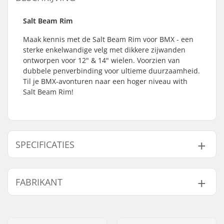
Salt Beam Rim
Maak kennis met de Salt Beam Rim voor BMX - een
sterke enkelwandige velg met dikkere zijwanden
ontworpen voor 12" & 14" wielen. Voorzien van
dubbele penverbinding voor ultieme duurzaamheid.
Til je BMX-avonturen naar een hoger niveau with
Salt Beam Rim!
SPECIFICATIES
Velg Materiaal:
6061-T6 alloy
FABRIKANT
Wieldiameter:
12", 14"
Naam:
We Make Things GmbH
Adres:
RICHARD-BYRD-STR. 12