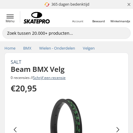
×
365 dagen bedenktijd
4.8 van 5
Menu
Account
Bewaard
Winkelmandje
Home
BMX
Wielen - Onderdelen
Velgen
SALT
Beam BMX Velg
0 recensies //
Schrijf een recensie
€20,95