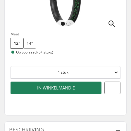
Maat
12"
14"
Op voorraad (5+ stuks)
1
stuk
IN WINKELMANDJE
BESCHRIJVING