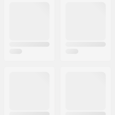
Postcode:
50829
Woonplaats:
Köln
Land:
Duitsland