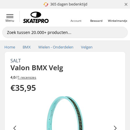
×
365 dagen bedenktijd
4.8 van 5
Menu
Account
Bewaard
Winkelmandje
Home
BMX
Wielen - Onderdelen
Velgen
SALT
Valon BMX Velg
4,0
//
1 recensies
€35,95