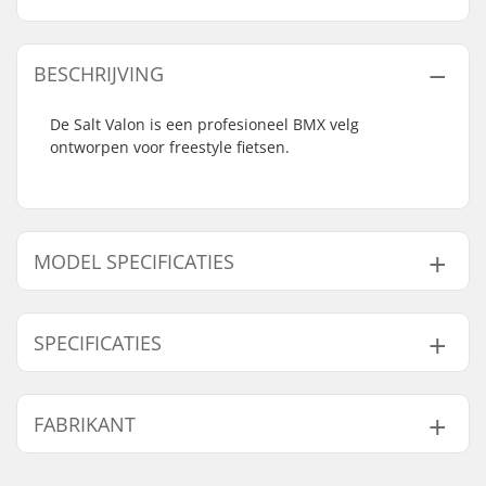
BESCHRIJVING
De Salt Valon is een profesioneel BMX velg
ontworpen voor freestyle fietsen.
MODEL SPECIFICATIES
Model
Gewicht
SPECIFICATIES
20" - Teal
446g
20" - Silver Polished
-
Wieldiameter:
20"
FABRIKANT
20" - Goud
446g
Band breedte:
2.4"
Aantal spaken:
36
20" - Zwart
446g
Naam:
We Make Things GmbH
BMX Type Velg:
Velg met enkele wand