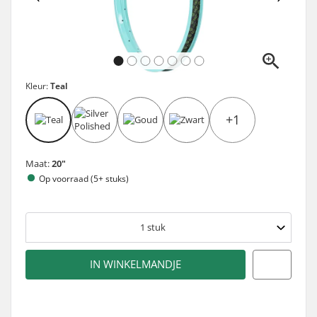
Kleur:
Teal
+1
Maat:
20"
Op voorraad (5+ stuks)
1
stuk
IN WINKELMANDJE