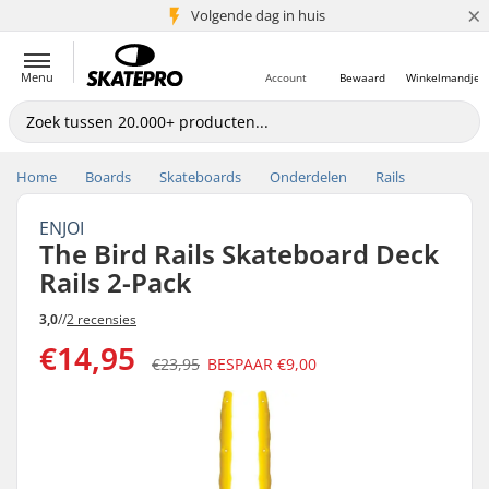
×
Volgende dag in huis
5+ mln. klanten
Menu
Account
Bewaard
Winkelmandje
Home
Boards
Skateboards
Onderdelen
Rails
ENJOI
The Bird Rails Skateboard Deck
Rails 2-Pack
3,0
//
2 recensies
€14,95
€23,95
BESPAAR
€9,00