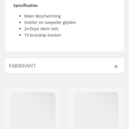
Specificaties
Meer Bescherming
Sneller en soepeler glijden
2x Enjoi deck rails
10 kruiskop bouten
FABRIKANT
Naam:
Emporium A/S
Adres:
Rolighedsvej 20, 1958
Frederiksberg C
Postcode:
1958
Woonplaats:
Copenhagen
Land:
Denemarken