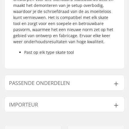
maakt het demonteren van je setup overbodig,
waardoor je de schroefdraad van de as moeiteloos
kunt vernieuwen. Het is compatibel met elk skate
tool en zorgt voor een soepele en betrouwbare
pasvorm, waarmee het een nieuwe norm zet op het
gebied van ontwerp en fabricage. Ervaar elke keer
weer onderhoudsresultaten van hoge kwaliteit.
Past op elk type skate tool
PASSENDE ONDERDELEN
Vind producten die samen gaan met Prime8
Universal Axle Refresh Tool:
IMPORTEUR
Naam:
Centrano ApS
Gaat samen met
Adres:
Omega 6