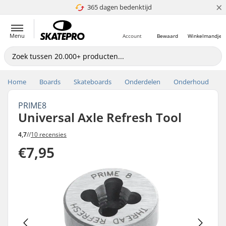
×
365 dagen bedenktijd
4.8 van 5
Menu
Account
Bewaard
Winkelmandje
Home
Boards
Skateboards
Onderdelen
Onderhoud
PRIME8
Universal Axle Refresh Tool
4,7
//
10 recensies
€7,95