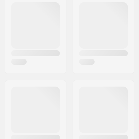
Postcode:
8382
Woonplaats:
Hinnerup
Land:
Denemarken