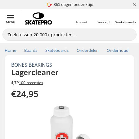
×
365 dagen bedenktijd
4.8 van 5
Menu
Account
Bewaard
Winkelmandje
Home
Boards
Skateboards
Onderdelen
Onderhoud
BONES BEARINGS
Lagercleaner
4,7
//
100 recensies
€24,95