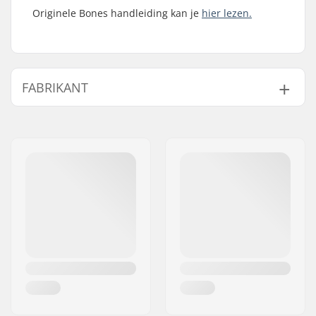
Originele Bones handleiding kan je
hier lezen.
FABRIKANT
Naam:
JustSupreme ApS
Adres:
Ydervang 5
Postcode:
4300
Woonplaats:
Holbæk
Land:
Denemarken