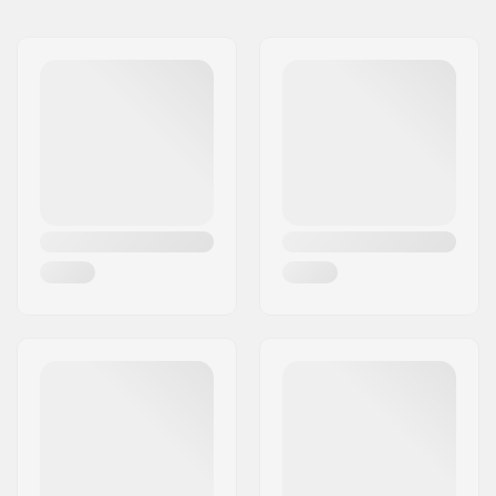
Naam:
Centrano ApS
Adres:
Omega 6
Postcode:
8382
Woonplaats:
Hinnerup
Land:
Denemarken