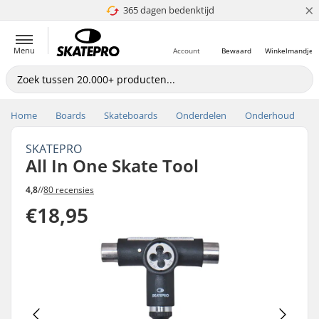
×
365 dagen bedenktijd
4.8 van 5
Menu
Account
Bewaard
Winkelmandje
Home
Boards
Skateboards
Onderdelen
Onderhoud
SKATEPRO
All In One Skate Tool
4,8
//
80 recensies
€18,95