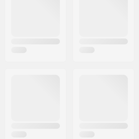
Woonplaats:
Hinnerup
Land:
Denemarken