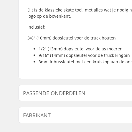
Dit is de klassieke skate tool, met alles wat je nodi
logo op de bovenkant.
Inclusief:
3/8" (10mm) dopsleutel voor de truck bouten
1/2" (13mm) dopsleutel voor de as moeren
9/16" (14mm) dopsleutel voor de truck kingpin
3mm inbussleutel met een kruiskop aan de and
PASSENDE ONDERDELEN
Vind producten die samen gaan met SkatePro Skate T
FABRIKANT
Gaat samen met
Naam:
Centrano ApS