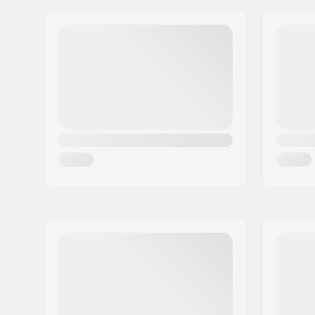
Adres:
Omega 6
Postcode:
8382
Woonplaats:
Hinnerup
Land:
Denemarken