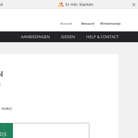
×
jd
5+ mln. klanten
Account
Bewaard
Winkelmandje
AANBIEDINGEN
GIDSEN
HELP & CONTACT
l
s
 stuks)
DJE