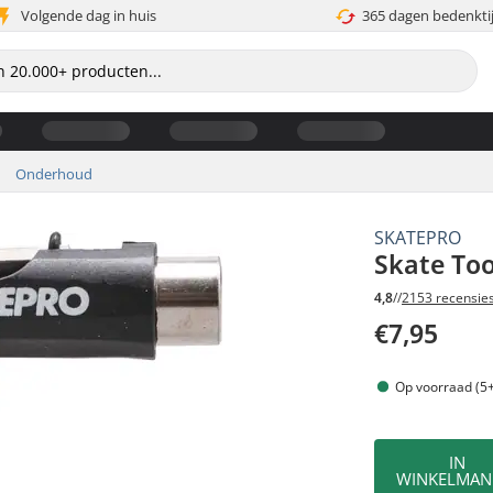
Volgende dag in huis
365 dagen bedenkti
Onderhoud
SKATEPRO
Skate Too
4,8
//
2153 recensie
€7,95
Op voorraad (5+
IN
WINKELMAN