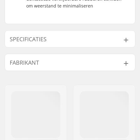
om weerstand te minimaliseren
SPECIFICATIES
Lagerprecisie:
Niet gespecificeerd
FABRIKANT
Lager type:
Semi-sealed
Smeermiddel:
Oil
Naam:
Emporium A/S
Spacers:
Inclusief
Adres:
Rolighedsvej 20, 1958
Aantal per
8
Frederiksberg C
verpakking:
Postcode:
1958
Rubber Shield:
Ja
Woonplaats:
Copenhagen
Lager maat:
608
Land:
Denemarken