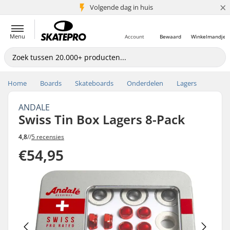
×
Volgende dag in huis
5+ mln. klanten
Menu
Account
Bewaard
Winkelmandje
Home
Boards
Skateboards
Onderdelen
Lagers
ANDALE
Swiss Tin Box Lagers 8-Pack
4,8
//
5 recensies
€54,95