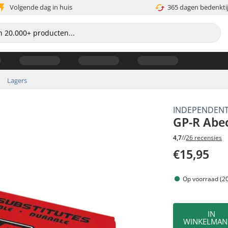
Volgende dag in huis
365 dagen bedenkti
Lagers
INDEPENDEN
GP-R Abec
4,7
//
26 recensies
€15,95
Op voorraad (20
IN
WINKELMAN