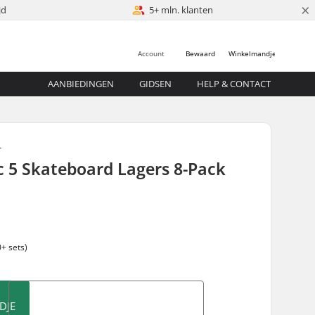
×
jd
5+ mln. klanten
Account
Bewaard
Winkelmandje
AANBIEDINGEN
GIDSEN
HELP & CONTACT
T
 5 Skateboard Lagers 8-Pack
+ sets)
DJE