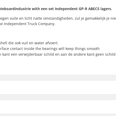
ateboardindustrie with een set Independent GP-R ABEC5 lagers.
gen vuile en licht natte omstandigheden, zul je gemakkelijk je n
 The Independent Truck Company.
hell die ook vuil en water afvoert.
urface contact inside the bearings will keep things smooth
n kant een verwijderbaar schild en aan de andere kant geen schild
Aantal per verpakking:
ed
Rubber Shield:
Lager maat: