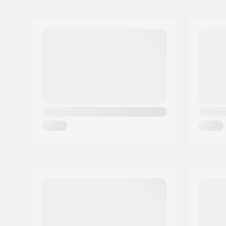
Naam:
Circus Circus ApS
Spacers:
Inclusief
Adres:
Australiensvej 20. st. th.
Postcode:
2100
Woonplaats:
Copenhagen
Land:
Denemarken