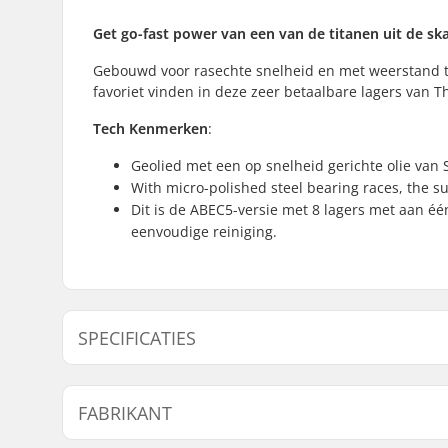
Get go-fast power van een van de titanen uit de sk
Gebouwd voor rasechte snelheid en met weerstand te
favoriet vinden in deze zeer betaalbare lagers van
Tech Kenmerken
:
Geolied met een op snelheid gerichte olie van S
With micro-polished steel bearing races, the s
Dit is de ABEC5-versie met 8 lagers met aan éé
eenvoudige reiniging.
SPECIFICATIES
Lagerprecisie:
ABEC-5
FABRIKANT
Lager type:
Semi-seal
Smeermiddel:
Oil