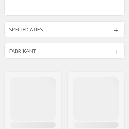
SPECIFICATIES
Lagerprecisie:
Niet gespecificeerd
FABRIKANT
Lager type:
Semi-sealed
Smeermiddel:
Vet
Naam:
JustSupreme ApS
Spacers:
Niet inbegrepen
Adres:
Ydervang 5
Aantal per
8
Postcode:
4300
verpakking:
Woonplaats:
Holbæk
Rubber Shield:
Ja
Land:
Denemarken
Lager maat:
608