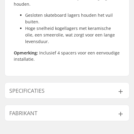
houden.
Gesloten skateboard lagers houden het vuil
buiten.
Hoge snelheid kogellagers met keramische
olie, een smeerolie, wat zorgt voor een lange
levensduur.
Opmerking:
Inclusief 4 spacers voor een eenvoudige
installatie.
SPECIFICATIES
Lagerprecisie:
Niet gespecificeerd
FABRIKANT
Lager type:
Sealed
Smeermiddel:
Oil
Naam:
Circus Circus ApS
Spacers:
Inclusief