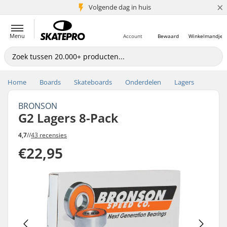
×
Volgende dag in huis
5+ mln. klanten
Menu
Account
Bewaard
Winkelmandje
Home
Boards
Skateboards
Onderdelen
Lagers
BRONSON
G2 Lagers 8-Pack
4,7
//
43 recensies
€22,95