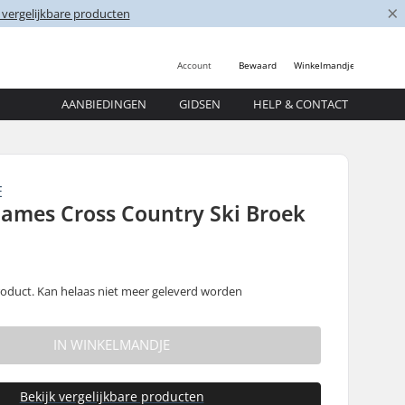
×
 vergelijkbare producten
Account
Bewaard
Winkelmandje
AANBIEDINGEN
GIDSEN
HELP & CONTACT
E
ames Cross Country Ski Broek
oduct. Kan helaas niet meer geleverd worden
IN WINKELMANDJE
Bekijk vergelijkbare producten