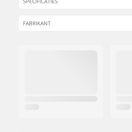
SPECIFICATIES
Type:
Hard Shel
FABRIKANT
Activiteit:
Langlauf
Isolatie:
PrimaLoft
Naam:
Active Brands AS
Adres:
Nydalsveien 24
Postcode:
0484
Woonplaats:
Oslo
Land:
Noorwegen