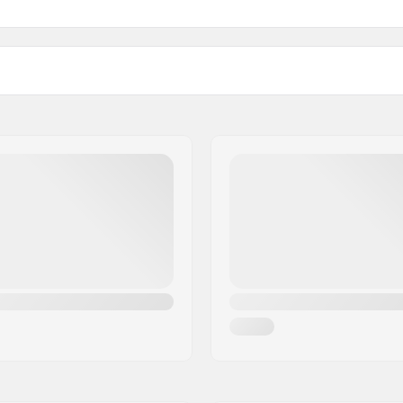
l
,
Geïsoleerde Ski Kleding
Stof constructie:
Geslacht: