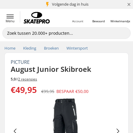
×
Volgende dag in huis
5+ mln. klanten
Menu
Account
Bewaard
Winkelmandje
Home
Kleding
Broeken
Wintersport
PICTURE
August Junior Skibroek
5,0
//
2 recensies
€49,95
€99,95
BESPAAR
€50,00