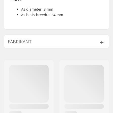
As diameter: 8 mm
As basis breedte: 34 mm
FABRIKANT
Naam:
JustSupreme ApS
Adres:
Ydervang 5
Postcode:
4300
Woonplaats:
Holbæk
Land:
Denemarken