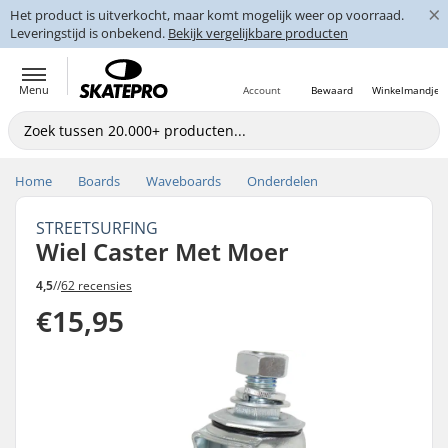
×
Het product is uitverkocht, maar komt mogelijk weer op voorraad.
Leveringstijd is onbekend.
Bekijk vergelijkbare producten
Menu
Account
Bewaard
Winkelmandje
Home
Boards
Waveboards
Onderdelen
STREETSURFING
Wiel Caster Met Moer
4,5
//
62 recensies
€15,95