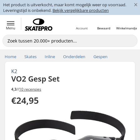
×
Het product is uitverkocht, maar komt mogelijk weer op voorraad.
Leveringstijd is onbekend.
Bekijk vergelijkbare producten
Menu
Account
Bewaard
Winkelmandje
Home
Skates
Inline
Onderdelen
Gespen
K2
VO2 Gesp Set
4,3
//
10 recensies
€24,95