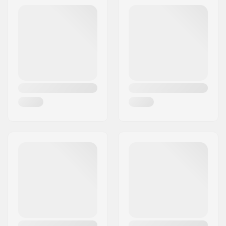
Postcode:
82377
Woonplaats:
Penzberg, Deutschlan
Land:
Duitsland