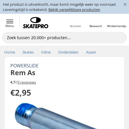
×
Het product is uitverkocht, maar komt mogelijk weer op voorraad.
Leveringstijd is onbekend.
Bekijk vergelijkbare producten
Menu
Account
Bewaard
Winkelmandje
Home
Skates
Inline
Onderdelen
Assen
POWERSLIDE
Rem As
4,7
//
3 recensies
€2,95