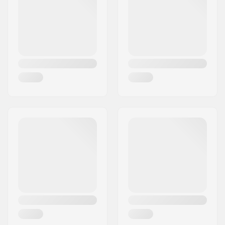
Woonplaats:
Bindlach
Land:
Duitsland