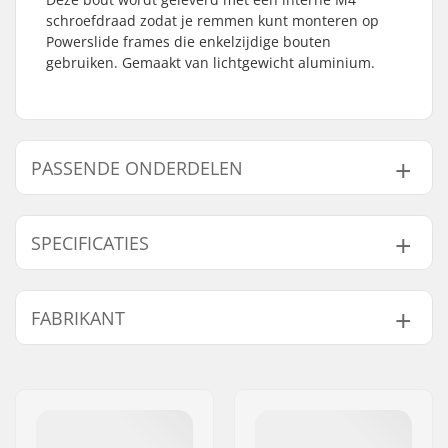
schroefdraad zodat je remmen kunt monteren op
Powerslide frames die enkelzijdige bouten
gebruiken. Gemaakt van lichtgewicht aluminium.
PASSENDE ONDERDELEN
Vind producten die samen gaan met Powerslide Rem
As:
SPECIFICATIES
Diameter as:
8mm
FABRIKANT
Gaat samen met
As-lengte:
35mm, 36mm, 37mm
Naam:
Powerslide
Sportartikelvertriebs GmbH
Adres:
Esbachgraben 1
Postcode:
95463