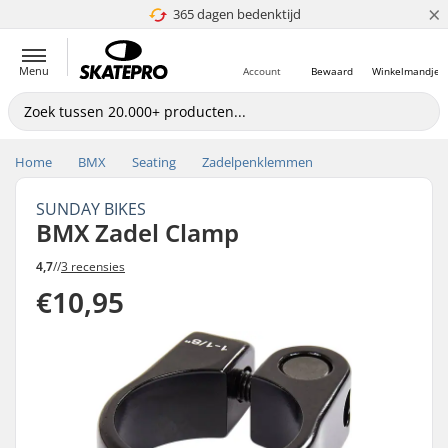
×
365 dagen bedenktijd
4.8 van 5
Menu
Account
Bewaard
Winkelmandje
Home
BMX
Seating
Zadelpenklemmen
SUNDAY BIKES
BMX Zadel Clamp
4,7
//
3 recensies
€10,95