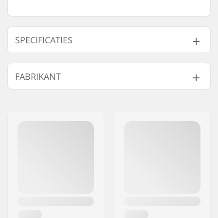
SPECIFICATIES
BMX Zadelpen
25.4mm
FABRIKANT
Diameter:
Naam:
Sunshine Distribution ApS
Adres:
Naverland 8
Postcode:
2600
Woonplaats:
Glostrup
Land:
Denemarken