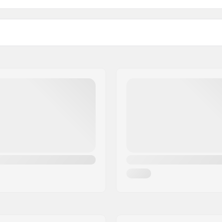
l
Isolatie:
iing, Snowboard, Day to
Eco Merk:
Geslacht: