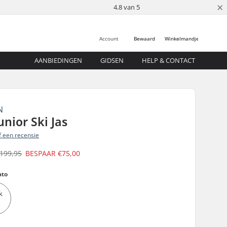
×
4.8 van 5
Account
Bewaard
Winkelmandje
AANBIEDINGEN
GIDSEN
HELP & CONTACT
N
nior Ski Jas
jf een recensie
199,95
BESPAAR
€75,00
ato