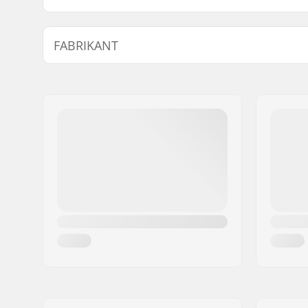
Type:
Hard Shel
FABRIKANT
Activiteit:
Alpine Sk
Day
Naam:
HELLY HANSEN AS
Adres:
Munkedamsveien 35, 6 fl.
Postcode:
N-0250
Woonplaats:
Oslo
Land:
Noorwegen