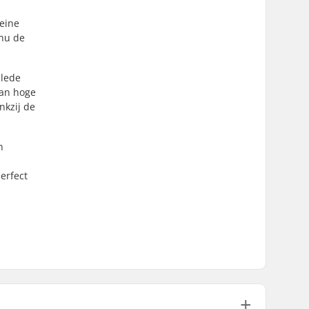
leine
 nu de
clede
van hoge
nkzij de
n
erfect