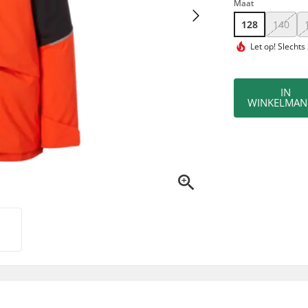
Maat
128
140
Let op!
Slechts
IN
WINKELMAN