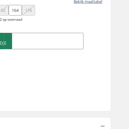
Bekijk maattabel
152
164
176
 2 op voorraad
DJE