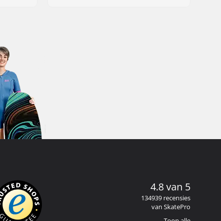
4.8 van 5
134939 recensies
van SkatePro
Toon alle