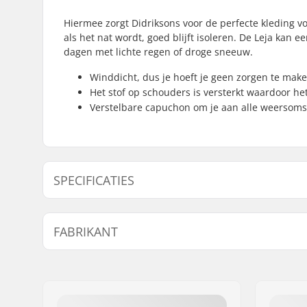
Hiermee zorgt Didriksons voor de perfecte kleding voo
als het nat wordt, goed blijft isoleren. De Leja kan
dagen met lichte regen of droge sneeuw.
Winddicht, dus je hoeft je geen zorgen te mak
Het stof op schouders is versterkt waardoor he
Verstelbare capuchon om je aan alle weersom
SPECIFICATIES
Extra functies:
Winddicht,
FABRIKANT
schouders
warming 
Naam:
Didriksons Retail AB
Type:
Hard Shel
Adres:
Prognosgatan 8
Activiteit:
Alpine Ski
Postcode:
SE-50464
Waterbestendigheid:
2000mm