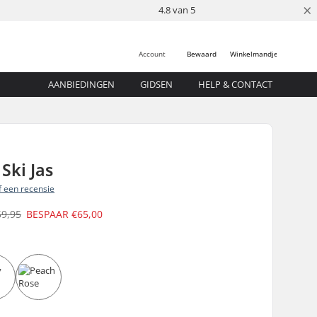
×
4.8 van 5
Account
Bewaard
Winkelmandje
AANBIEDINGEN
GIDSEN
HELP & CONTACT
 Ski Jas
jf een recensie
59,95
BESPAAR
€65,00