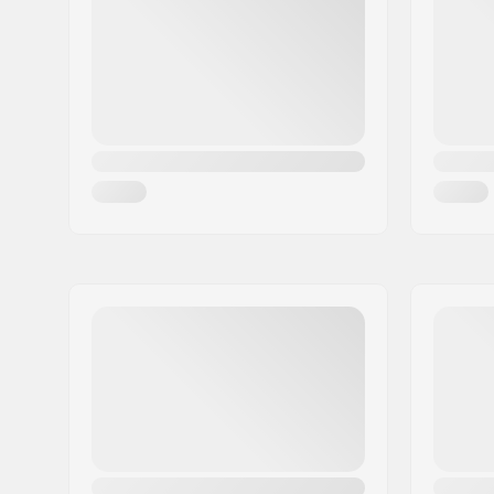
Woonplaats:
Borås
Land:
Zweden