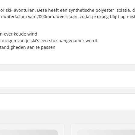
r ski- avonturen. Deze heeft een synthetische polyester isolatie, d
 een waterkolom van 2000mm, weerstaan, zodat je droog blijft op mis
en over koude wind
t dragen van je ski's een stuk aangenamer wordt
standigheden aan te passen
 Verstevigd bij de
Ademend vermogen:
, Adjustable hood,
Hand
Isolatie:
pockets
,
Chin guard
Membraan:
l
Stof constructie:
ing, Day to Day
Geslacht: