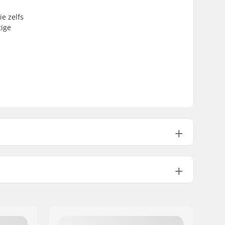
ie zelfs
tige
5000mvtr
Polyester
Merkspecifiek
2 lagen
Junior