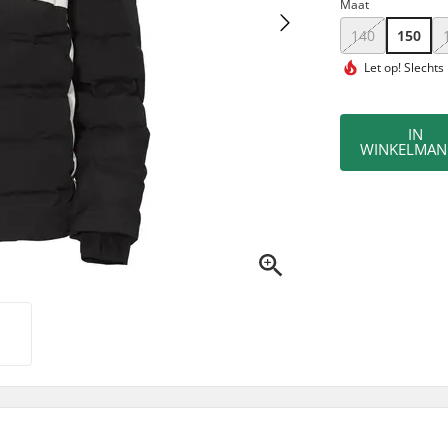
Maat
140
150
Let op!
Slechts
IN
WINKELMAN