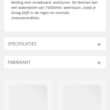
kleding voor snowboard- avonturen. De Norman kan
een waterkolom van 15000mm, weerstaan, zodat je
droog blijft in de regen en normale
sneeuwcondities.
SPECIFICATIES
Type:
Hard Shell
, Anorak
FABRIKANT
Activiteit:
Snowboard
Waterbestendigheid:
15000mm
Naam:
HORSEFEATHERS Stigma
Ademend vermogen:
15000mvtr
Distribution s.r.o
Isolatie:
Nee
Adres:
Slovanskà alej 24
Membraan:
Merkspecifiek
Postcode:
32600
Stof constructie:
1 laag
Woonplaats:
Plzen
Geslacht:
Heren
Land:
Tsjechië