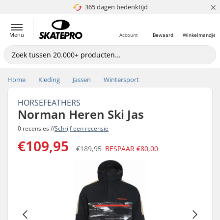
×
365 dagen bedenktijd
4.8 van 5
Menu
Account
Bewaard
Winkelmandje
Home
Kleding
Jassen
Wintersport
HORSEFEATHERS
Norman Heren Ski Jas
0 recensies //
Schrijf een recensie
€109,95
€189,95
BESPAAR
€80,00