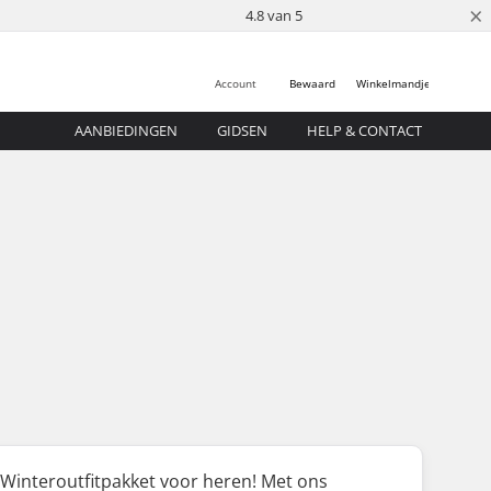
×
4.8 van 5
Account
Bewaard
Winkelmandje
AANBIEDINGEN
GIDSEN
HELP & CONTACT
s Winteroutfitpakket voor heren! Met ons