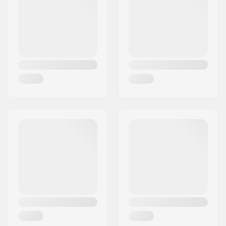
Woonplaats:
Helsinki
Land:
Finland