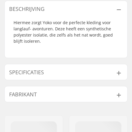
BESCHRIJVING
Hiermee zorgt Yoko voor de perfecte kleding voor
langlauf- avonturen. Deze heeft een synthetische
polyester isolatie, die zelfs als het nat wordt, goed
blijft isoleren.
SPECIFICATIES
Type:
Soft Shell
FABRIKANT
Activiteit:
Langlauf
Isolatie:
Polyester
Naam:
M-X-SPORT Oy
Stof constructie:
2 lagen
Adres:
Suezinkatu 8
Geslacht:
Heren
Postcode:
00220