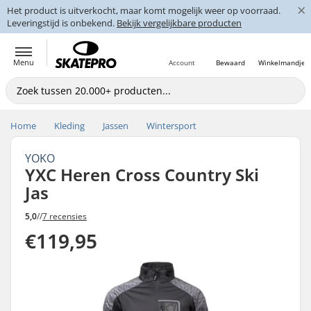
×
Het product is uitverkocht, maar komt mogelijk weer op voorraad.
Leveringstijd is onbekend.
Bekijk vergelijkbare producten
Menu
Account
Bewaard
Winkelmandje
Home
Kleding
Jassen
Wintersport
YOKO
YXC Heren Cross Country Ski
Jas
5,0
//
7 recensies
€119,95