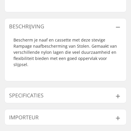
BESCHRIJVING
Bescherm je naaf en cassette met deze stevige
Rampage naafbescherming van Stolen. Gemaakt van
verschillende nylon lagen die veel duurzaamheid en
flexibiliteit bieden met een goed oppervlak voor
slijpsel.
SPECIFICATIES
As diameter:
14mm
IMPORTEUR
Driver side:
Non-driver Side
Naam:
Centrano ApS