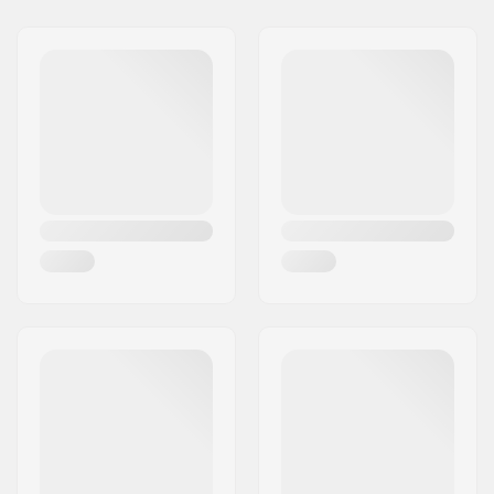
Adres:
Omega 6
Postcode:
8382
Woonplaats:
Hinnerup
Land:
Denemarken