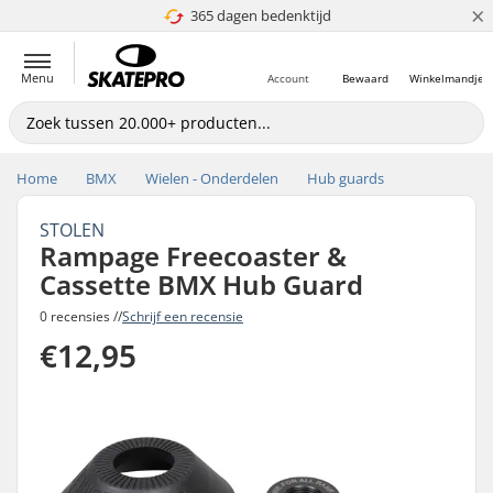
×
365 dagen bedenktijd
4.8 van 5
Menu
Account
Bewaard
Winkelmandje
Home
BMX
Wielen - Onderdelen
Hub guards
STOLEN
Rampage Freecoaster &
Cassette BMX Hub Guard
0 recensies //
Schrijf een recensie
€12,95