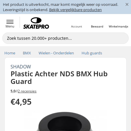
×
Het product is uitverkocht, maar komt mogelijk weer op voorraad.
Leveringstijd is onbekend.
Bekijk vergelijkbare producten
Menu
Account
Bewaard
Winkelmandje
Home
BMX
Wielen - Onderdelen
Hub guards
SHADOW
Plastic Achter NDS BMX Hub
Guard
5,0
//
2 recensies
€4,95