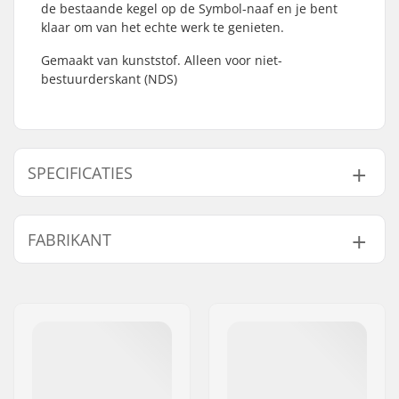
de bestaande kegel op de Symbol-naaf en je bent
klaar om van het echte werk te genieten.
Gemaakt van kunststof. Alleen voor niet-
bestuurderskant (NDS)
SPECIFICATIES
As diameter:
14mm
FABRIKANT
Driver side:
Non-driver Side
Gewicht:
39g
Naam:
Source Europe GmbH
Adres:
Am Kuckhofer Feld 13A
Postcode:
41470
Woonplaats:
Neuss
Land:
Duitsland