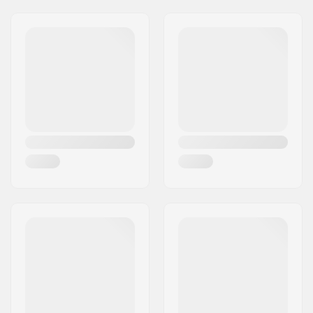
hoogte:
Adres:
RICHARD-BYRD-STR. 12
Wieldiameter:
26"
Postcode:
50829
Gewicht:
12.74kg
Woonplaats:
Köln
Stuur hoogte:
1.969" (5cm)
Land:
Duitsland
Frame materiaal:
Chromoly Staal
Zadelpen klem:
Non-integrated
Zadel:
Combo
Band breedte:
2.3"
As diameter:
10mm
Bar breedte:
29.134" (74cm)
Upsweep:
3°
Backsweep:
8°
Stem type/Lengte:
40mm, Front load
Headsettype:
Integrated 1 1/8"
Headtube hoek:
70°
BMX Rem
Hydraulic Disc Brake
Meegeleverd:
(Rear)
,
Mechanical