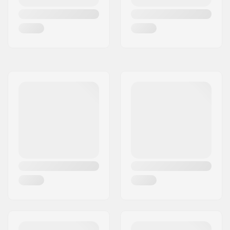
Disc Brake (Front)
Handvat-Lengte:
16cm
Gear ratio:
25/10
Crank Lengte/Type:
170mm, Three-piece
Driver side:
Right
Bottom Bracket:
Mid
, Sealed
Pedalen materiaal:
Fiberglass, Nylon
Aantal spaken:
32
BMX Type Velg:
Velg met dubbele
wand
Ketting type:
Single speed
Montage:
Gedeeltelijk
gemonteerd
Aanbevolen vanaf:
15 jaar