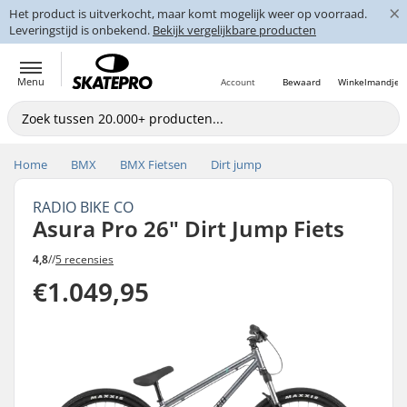
×
Het product is uitverkocht, maar komt mogelijk weer op voorraad.
Leveringstijd is onbekend.
Bekijk vergelijkbare producten
Menu
Account
Bewaard
Winkelmandje
Home
BMX
BMX Fietsen
Dirt jump
RADIO BIKE CO
Asura Pro 26" Dirt Jump Fiets
4,8
//
5 recensies
€1.049,95