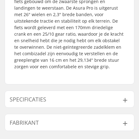
fiets gebouwd om de zwaarste sprongen en
landingen te weerstaan. De Asura Pro is uitgerust
met 26" wielen en 2,3" brede banden, voor
uitstekende tractie en stabiliteit op elk terrein. De
fiets wordt geleverd met een 170mm driedelige
crank en een 25/10 gear ratio, waardoor je de kracht
en snelheid hebt die je nodig hebt om elk obstakel
te overwinnen. De niet-geïntegreerde zadelklem en
het combizadel zijn eenvoudig te verstellen en de
greeplengte van 16 cm en het 29,134" brede stuur
zorgen voor een comfortabele en stevige grip.
SPECIFICATIES
Frame Top Tube:
22.75" (57.8cm)
FABRIKANT
Naaf:
Cassette
Frame standover
10.5" (26.7cm)
Naam:
We Make Things GmbH