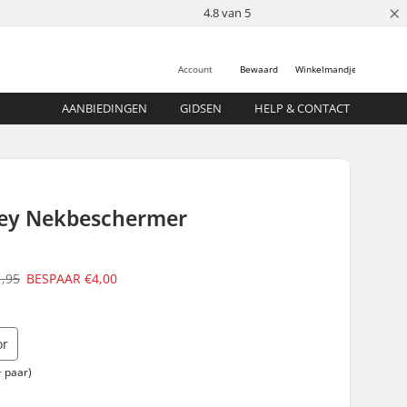
×
4.8 van 5
Account
Bewaard
Winkelmandje
AANBIEDINGEN
GIDSEN
HELP & CONTACT
ey Nekbeschermer
1,95
BESPAAR
€4,00
or
 paar)