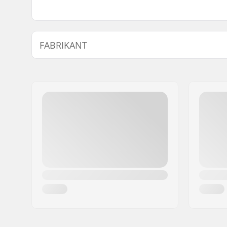
FABRIKANT
Naam:
CCM hockey AB
Adres:
Gårdsvägen 13
Postcode:
SE-16970
Woonplaats:
Solna
Land:
Zweden