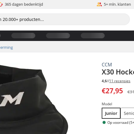
365 dagen bedenktijd
5+ mln. klanten
erming
CCM
X30 Hock
4,6
//
11 recensies
€27,95
€3
Model
Junior
Seni
Op voorraad (5+