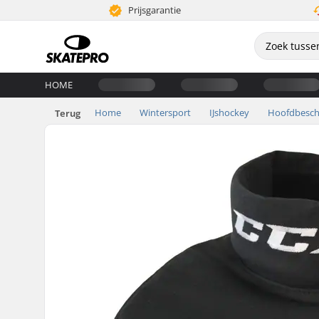
Prijsgarantie
HOME
Home
Wintersport
IJshockey
Hoofdbesch
Terug