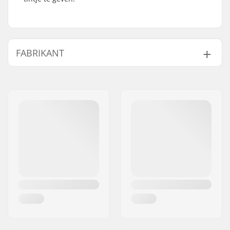
FABRIKANT
Naam:
TRAFFIC GmbH
Adres:
Richard-Byrd-Str.12
Postcode:
50829
Woonplaats:
Köln
Land:
Duitsland