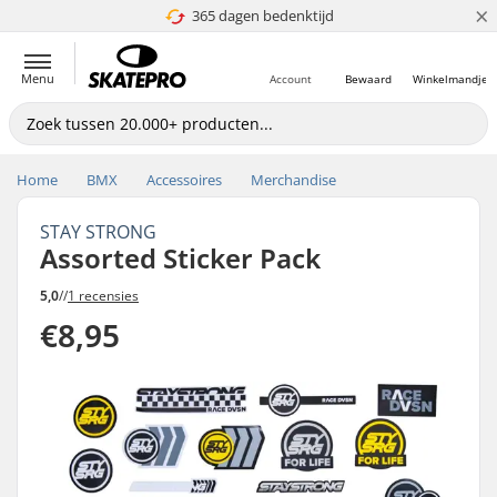
×
365 dagen bedenktijd
4.8 van 5
Menu
Account
Bewaard
Winkelmandje
Home
BMX
Accessoires
Merchandise
STAY STRONG
Assorted Sticker Pack
5,0
//
1 recensies
€8,95