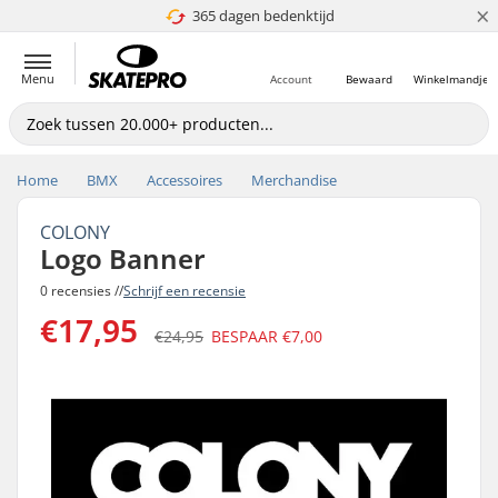
×
365 dagen bedenktijd
4.8 van 5
Menu
Account
Bewaard
Winkelmandje
Home
BMX
Accessoires
Merchandise
COLONY
Logo Banner
0 recensies //
Schrijf een recensie
€17,95
€24,95
BESPAAR
€7,00