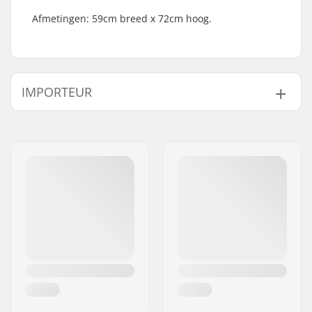
Afmetingen: 59cm breed x 72cm hoog.
IMPORTEUR
Naam:
Centrano ApS
Adres:
Omega 6
Postcode:
8382
Woonplaats:
Hinnerup
Land:
Denemarken