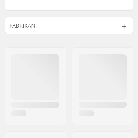
FABRIKANT
Naam:
Source Europe GmbH
Adres:
Am Kuckhofer Feld 13A
Postcode:
41470
Woonplaats:
Neuss
Land:
Duitsland