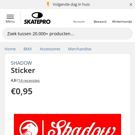
×
Volgende dag in huis
5+ mln. klanten
Menu
Account
Bewaard
Winkelmandje
Home
BMX
Accessoires
Merchandise
SHADOW
Sticker
4,8
//
14 recensies
€0,95