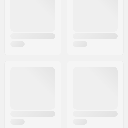
Gewicht:
273g
Woonplaats:
Bindlach
Aanbevolen voor:
Freestyle skaten
,
Land:
Duitsland
Training skaten