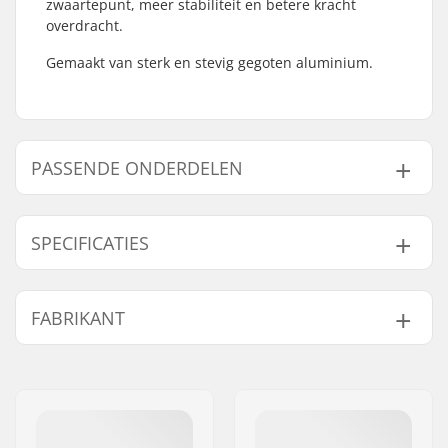
zwaartepunt, meer stabiliteit en betere kracht
overdracht.
Gemaakt van sterk en stevig gegoten aluminium.
PASSENDE ONDERDELEN
Vind producten die samen gaan met Powerslide
Trinity Elite 3x125mm Frames:
SPECIFICATIES
Wieldiameter:
125mm
FABRIKANT
Gaat samen met
Frame type:
Vlak setup
Frame materiaal:
Aluminium
Naam:
Powerslide
Wielbasis:
255mm
Sportartikelvertriebs GmbH
Max. wieldiameter:
125mm
Adres:
Esbachgraben 1
Montage:
Trinity
Postcode:
95463