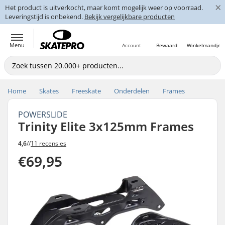
×
Het product is uitverkocht, maar komt mogelijk weer op voorraad.
Leveringstijd is onbekend.
Bekijk vergelijkbare producten
Menu
Account
Bewaard
Winkelmandje
Home
Skates
Freeskate
Onderdelen
Frames
POWERSLIDE
Trinity Elite 3x125mm Frames
4,6
//
11 recensies
€69,95