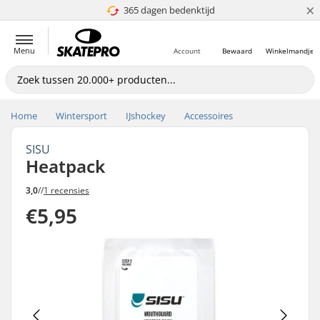
×
365 dagen bedenktijd
4.8 van 5
Menu
Account
Bewaard
Winkelmandje
Home
Wintersport
IJshockey
Accessoires
SISU
Heatpack
3,0
//
1 recensies
€5,95