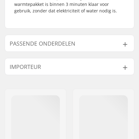
warmtepakket is binnen 3 minuten klaar voor
gebruik, zonder dat elektriciteit of water nodig is.
PASSENDE ONDERDELEN
Vind producten die samen gaan met Sisu Heatpack:
IMPORTEUR
Naam:
Centrano ApS
Gaat samen met
Adres:
Omega 6
Postcode:
8382
Woonplaats:
Hinnerup
Land:
Denemarken