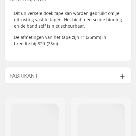
Dit universele doek tape kan worden gebruikt om je
uitrusting vast te tapen. Het biedt een solide binding
en de band zelf is niet scheurbaar.
De afmetingen van het tape zijn 1" (25mm) in
breedte bij 82ft (25m).
FABRIKANT
Naam:
TEMPISH s.r.o.
Adres:
Bratrí Wolfu 495/16
Postcode:
779 00
Woonplaats:
Olomouc
Land:
Tsjechië