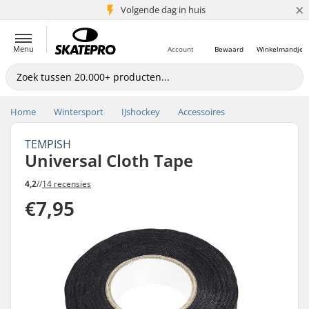
×
Volgende dag in huis
5+ mln. klanten
Menu
Account
Bewaard
Winkelmandje
Home
Wintersport
IJshockey
Accessoires
TEMPISH
Universal Cloth Tape
4,2
//
14 recensies
€7,95