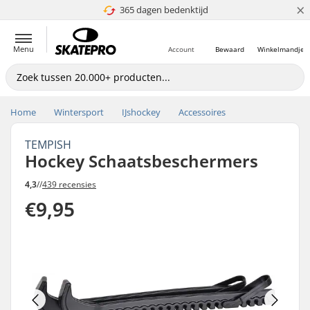
×
365 dagen bedenktijd
4.8 van 5
Menu
Account
Bewaard
Winkelmandje
Home
Wintersport
IJshockey
Accessoires
TEMPISH
Hockey Schaatsbeschermers
4,3
//
439 recensies
€9,95