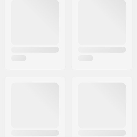
Postcode:
779 00
Woonplaats:
Olomouc
Land:
Tsjechië