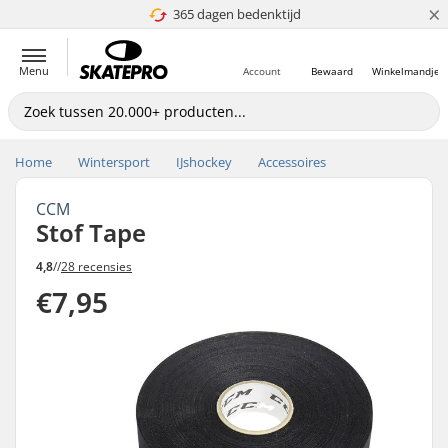
×
365 dagen bedenktijd
4.8 van 5
Menu
Account
Bewaard
Winkelmandje
Home
Wintersport
IJshockey
Accessoires
CCM
Stof Tape
4,8
//
28 recensies
€7,95