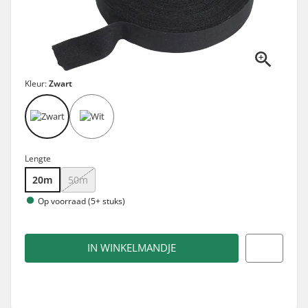
Kleur:
Zwart
Lengte
20m
50m
Op voorraad (5+ stuks)
IN WINKELMANDJE