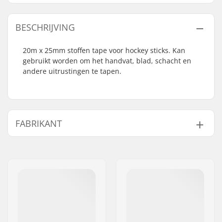
BESCHRIJVING
20m x 25mm stoffen tape voor hockey sticks. Kan
gebruikt worden om het handvat, blad, schacht en
andere uitrustingen te tapen.
FABRIKANT
Naam:
CCM hockey AB
Adres:
Gårdsvägen 13
Postcode:
SE-16970
Woonplaats:
Solna
Land:
Zweden