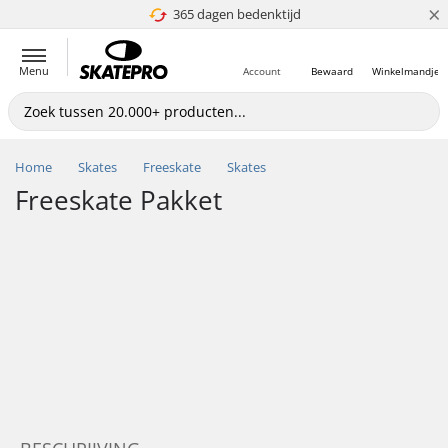
×
365 dagen bedenktijd
4.8 van 5
Menu
Account
Bewaard
Winkelmandje
Home
Skates
Freeskate
Skates
Freeskate Pakket