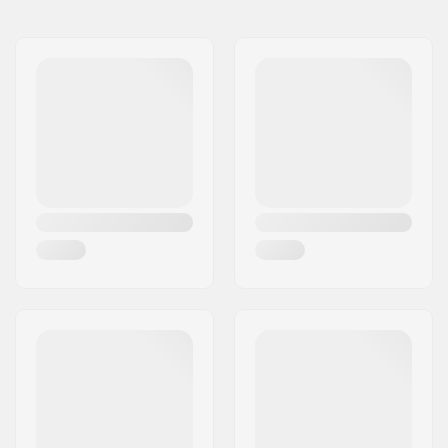
Montage:
195mm
Rem:
Inclusief (optioneel)
Aanbevolen voor:
Fitness skaten
,
Training skaten