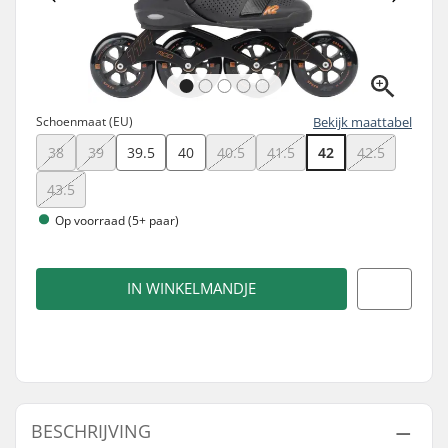
Schoenmaat (EU)
Bekijk maattabel
38
39
39.5
40
40.5
41.5
42
42.5
43.5
Op voorraad (5+ paar)
IN WINKELMANDJE
BESCHRIJVING