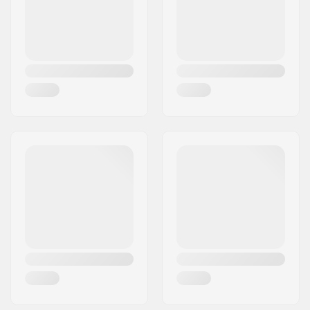
Land:
Duitsland
Anatomisch gevormd
Sluitsysteem:
Speed lacing,
Klittenband
Lagerprecisie:
ILQ-9
Wielhardheid:
85A
Frame type:
Vlak setup, 4-wielig
Wielbasis:
335mm
Max. wieldiameter:
110mm
Schoenmateriaal:
Textiel, Mesh,
Composiet
Binnenschoen
Ademend materiaal,
materiaal:
Schuimrubber,
Microvezel
Cuff:
Flexibel, Hoge
enkelsteun,
Geïntegreerde
draaglussen