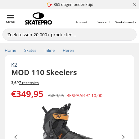
×
365 dagen bedenktijd
4.8 van 5
Menu
Account
Bewaard
Winkelmandje
Home
Skates
Inline
Heren
K2
MOD 110 Skeelers
3,6
//
7 recensies
€349,95
€459,95
BESPAAR
€110,00