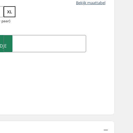
Bekijk maattabel
XL
 paar)
DJE