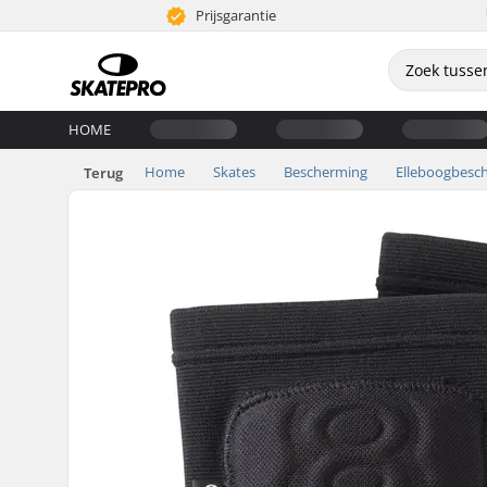
Prijsgarantie
HOME
Home
Skates
Bescherming
Elleboogbesc
Terug