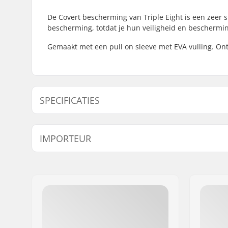
De Covert bescherming van Triple Eight is een zeer 
bescherming, totdat je hun veiligheid en beschermi
Gemaakt met een pull on sleeve met EVA vulling. O
SPECIFICATIES
Geslacht:
Unisex
IMPORTEUR
Foam:
EVA Memo
Caps:
Hardcap
Naam:
Centrano ApS
Materialen:
Ventilere
Adres:
Omega 6
Pasvorm:
Ontworpen
Postcode:
8382
worden g
Woonplaats:
Hinnerup
Land:
Denemarken