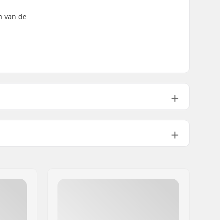
n van de
Air plush lining
EVA Padding
CE-1621-1 certification
Dual elasticated double strapping​