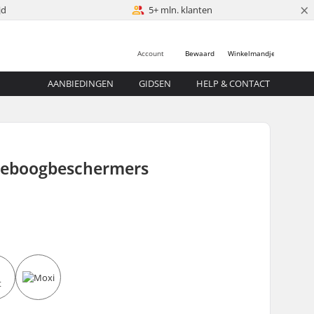
×
jd
5+ mln. klanten
Account
Bewaard
Winkelmandje
AANBIEDINGEN
GIDSEN
HELP & CONTACT
lleboogbeschermers