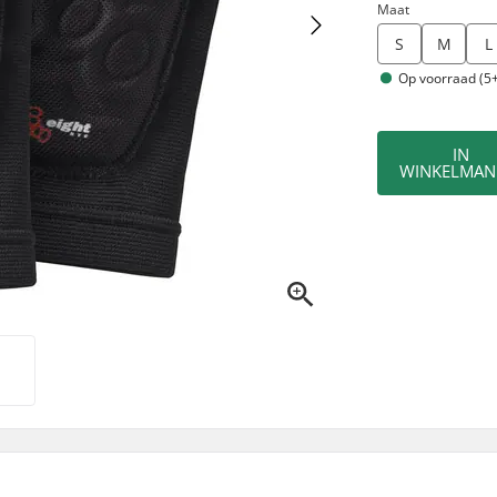
Maat
S
M
L
Op voorraad (5+
IN
WINKELMAN