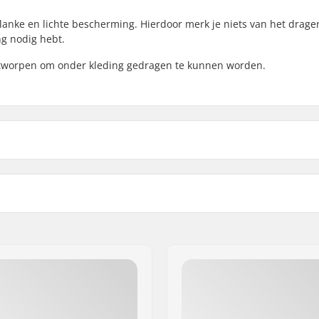
slanke en lichte bescherming. Hierdoor merk je niets van het drage
ng nodig hebt.
ntworpen om onder kleding gedragen te kunnen worden.
Voering:
ry Foam
Padding:
Veiligheid:
nd mesh
Sluiting:
 om onder kleding te
edragen