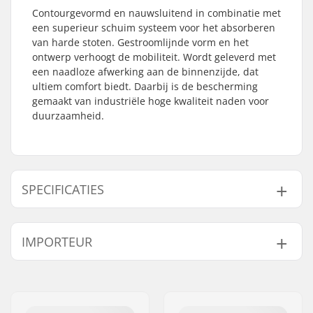
Contourgevormd en nauwsluitend in combinatie met
een superieur schuim systeem voor het absorberen
van harde stoten. Gestroomlijnde vorm en het
ontwerp verhoogt de mobiliteit. Wordt geleverd met
een naadloze afwerking aan de binnenzijde, dat
ultiem comfort biedt. Daarbij is de bescherming
gemaakt van industriële hoge kwaliteit naden voor
duurzaamheid.
SPECIFICATIES
Geslacht:
Unisex
IMPORTEUR
Foam:
Zacht schuim
Caps:
Hardcap
Naam:
Centrano ApS
Materialen:
Ballistic nylon with
Adres:
Omega 6
industrial-weight
Postcode:
8382