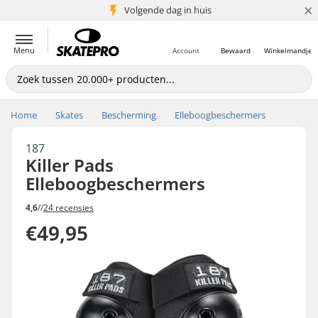
×
Volgende dag in huis
5+ mln. klanten
Menu
Account
Bewaard
Winkelmandje
Home
Skates
Bescherming
Elleboogbeschermers
187
Killer Pads
Elleboogbeschermers
4,6
//
24 recensies
€49,95