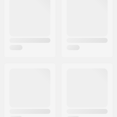
stitch
Woonplaats:
Hinnerup
Pasvorm:
Compression sleeve
Land:
Denemarken
design
Voering:
Air plush lining
Padding:
EVA Padding
Veiligheid:
CE-1621-1
certification
Sluiting:
Klittenbandsluiting
Passysteem:
Dubbele elastische
riemen