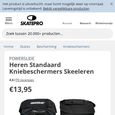
×
Het product is uitverkocht, maar komt mogelijk weer op voorraad.
Leveringstijd is onbekend.
Bekijk vergelijkbare producten
Menu
Account
Bewaard
Winkelmandje
Home
Skates
Bescherming
Kniebeschermers
POWERSLIDE
Heren Standaard
Kniebeschermers Skeeleren
4,6
//
70 recensies
€13,95