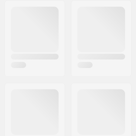
Adres:
Esbachgraben 1
Postcode:
95463
Woonplaats:
Bindlach
Land:
Duitsland