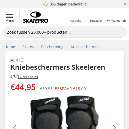
×
365 dagen bedenktijd
4.8 van 5
Menu
Account
Bewaard
Winkelmandje
Home
Skates
Bescherming
Kniebeschermers
ALK13
Kniebeschermers Skeeleren
4,7
//
14 recensies
€44,95
€59,95
BESPAAR
€15,00