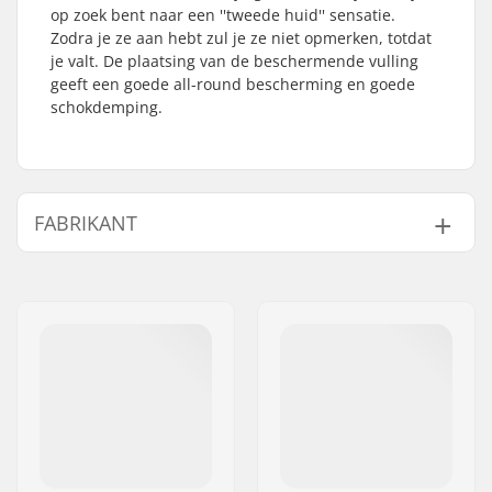
op zoek bent naar een ''tweede huid'' sensatie.
Zodra je ze aan hebt zul je ze niet opmerken, totdat
je valt. De plaatsing van de beschermende vulling
geeft een goede all-round bescherming en goede
schokdemping.
FABRIKANT
Naam:
South Corner
Adres:
25 Boulevard Gilly
Postcode:
13010
Woonplaats:
MARSEILLE
Land:
Frankrijk