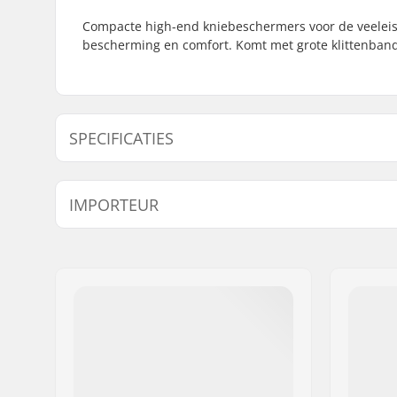
Compacte high-end kniebeschermers voor de veeleis
bescherming en comfort. Komt met grote klittenband 
SPECIFICATIES
Passysteem:
Klittenban
IMPORTEUR
Naam:
Centrano ApS
Adres:
Omega 6
Postcode:
8382
Woonplaats:
Hinnerup
Land:
Denemarken