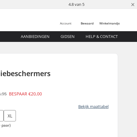
×
4.8 van 5
Account
Bewaard
Winkelmandje
AANBIEDINGEN
GIDSEN
HELP & CONTACT
niebeschermers
4,95
BESPAAR
€20,00
Bekijk maattabel
XL
 paar)