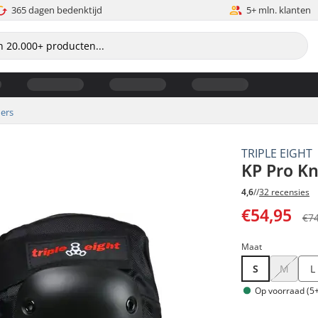
365 dagen bedenktijd
5+ mln. klanten
ers
TRIPLE EIGHT
KP Pro K
4,6
//
32 recensies
€54,95
€7
Maat
S
M
L
Op voorraad (5+