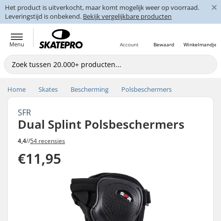
×
Het product is uitverkocht, maar komt mogelijk weer op voorraad.
Leveringstijd is onbekend.
Bekijk vergelijkbare producten
Menu
Account
Bewaard
Winkelmandje
Home
Skates
Bescherming
Polsbeschermers
SFR
Dual Splint Polsbeschermers
4,4
//
54 recensies
€11,95