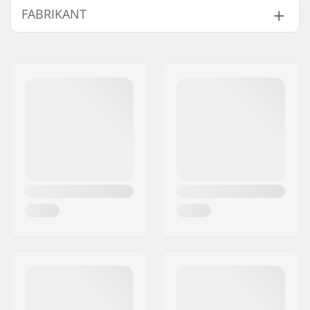
FABRIKANT
Naam:
Powerslide
Sportartikelvertriebs GmbH
Adres:
Esbachgraben 1
Postcode:
95463
Woonplaats:
Bindlach
Land:
Duitsland