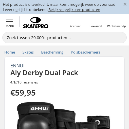
×
Het product is uitverkocht, maar komt mogelijk weer op voorraad.
Leveringstijd is onbekend.
Bekijk vergelijkbare producten
Menu
Account
Bewaard
Winkelmandje
Home
Skates
Bescherming
Polsbeschermers
ENNUI
Aly Derby Dual Pack
4,1
//
10 recensies
€59,95