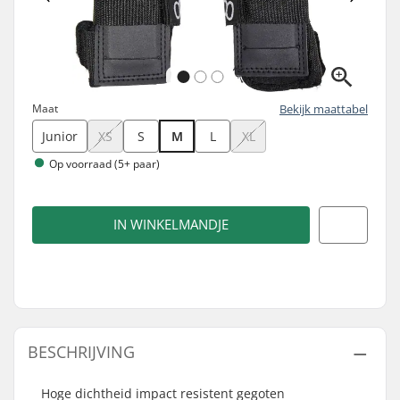
Maat
Bekijk maattabel
Junior
XS
S
M
L
XL
Op voorraad (5+ paar)
IN WINKELMANDJE
BESCHRIJVING
Hoge dichtheid impact resistent gegoten