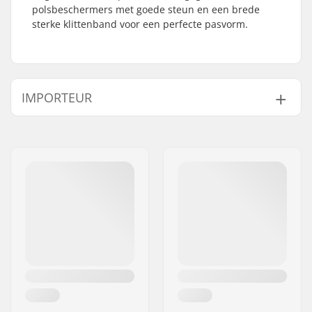
polsbeschermers met goede steun en een brede
sterke klittenband voor een perfecte pasvorm.
IMPORTEUR
Naam:
Centrano ApS
Adres:
Omega 6
Postcode:
8382
Woonplaats:
Hinnerup
Land:
Denemarken