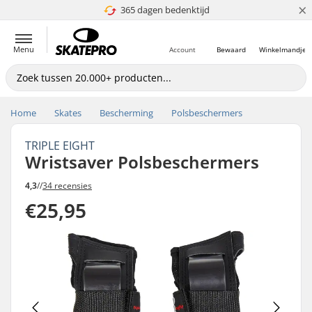
×
365 dagen bedenktijd
4.8 van 5
Menu
Account
Bewaard
Winkelmandje
Home
Skates
Bescherming
Polsbeschermers
TRIPLE EIGHT
Wristsaver Polsbeschermers
4,3
//
34 recensies
€25,95